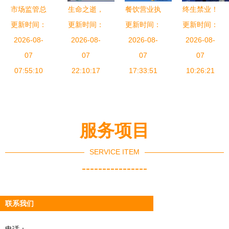
报告
市场监管总
生命之逝，
餐饮营业执
终生禁业！
装”与“品
局召开大型
更新时间：
更新时间：
安全之思
照经营范围
更新时间：
烟台出台最
更新时间：
牌”在当前
食品销售连
2026-08-
——北海香
2026-08-
怎么写才规
2026-08-
严食品安全
2026-08-
食品经营场
锁企业行政
07
港路泥头车
07
范？热食类
07
标准，烟草
07
所俨然成为
指导会 筑
07:55:10
事故警示
22:10:17
食品＋酒类
17:33:51
也被纳入监
10:26:21
了光鲜抢眼
牢食品安全
经营指南
管
的双驾马
防线
车，却也成
为市场监管
服务项目
引发空前风
SERVICE ITEM
险的赛道。
----------------
从司法判例
和国家部委
的最新答复
联系我们
来看，一项