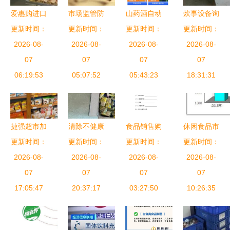
爱惠购进口
市场监管防
山药酒自动
炊事设备询
食品连锁加
更新时间：
更新时间：
线再升级
加工设备介
更新时间：
更新时间：
价指南 如
盟 掘金消
2026-08-
分装食品标
2026-08-
绍 中意隆
2026-08-
何选择可靠
2026-08-
费升级新蓝
07
新规与酒类
07
山药酒生产
07
厂家与供应
07
海，开启品
06:19:53
经营者亟需
05:07:52
设备工艺成
05:43:23
商（以诸城
18:31:31
质食品赢利
守住的底线
熟助力酒类
市宏润食品
时代
\r\n\r\n从普
经营
机械厂为
通消费者对
例）
捷强超市加
清除不健康
食品销售购
休闲食品市
零食摊分装
盟及酒类经
更新时间：
食品，严查
更新时间：
销合同范例
更新时间：
场规模分析
更新时间：
葡萄干的质
营费用详解
2026-08-
广州佛山过
2026-08-
2026-08-
（酒类经
2020年行
2026-08-
疑，到职业
07
期食品问题
07
营）
07
业发展前
07
打假人紧盯
17:05:47
20:37:17
03:27:50
景、趋势及
10:26:35
散装白酒标
与烟草制品
识的真
的关联调查
伪，“分