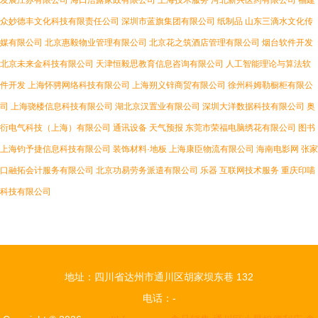
发展江苏有限公司
海口浩露家政有限公司
上海技术服务
河北新兴医药有限公司
福建
众妙德丰文化科技有限责任公司
深圳市蓝旗集团有限公司
纸制品
山东三滴水文化传
媒有限公司
北京惠毅物业管理有限公司
北京花之筑酒店管理有限公司
烟台软件开发
北京未来金科技有限公司
天津恒毅思教育信息咨询有限公司
人工智能理论与算法软
件开发
上海怀骋网络科技有限公司
上海朔义锌商贸有限公司
徐州科姆勒橱柜有限公
司
上海骁楼信息科技有限公司
湖北京汉置业有限公司
深圳大洋数据科技有限公司
奥
衍电气科技（上海）有限公司
通讯设备
天气预报
东莞市荣福电脑绣花有限公司
图书
上海钧予捷信息科技有限公司
装饰材料·地板
上海康臣物流有限公司
海南电影网
张家
口融拓会计服务有限公司
北京功易劳务派遣有限公司
乐器
互联网技术服务
重庆印喵
科技有限公司
地址：四川省达州市通川区胡家坝东巷 132
电话：-