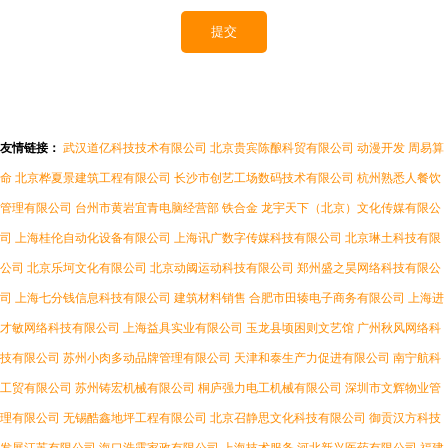
友情链接：
武汉道亿科技技术有限公司
北京贵宾陈酿科贸有限公司
动漫开发
周易算
命
北京桦夏景建筑工程有限公司
长沙市创艺工场数码技术有限公司
杭州熟悉人餐饮
管理有限公司
台州市黄岩宜青电脑经营部
铁合金
龙宇天下（北京）文化传媒有限公
司
上海桂伦自动化设备有限公司
上海讯广数字传媒科技有限公司
北京琳土科技有限
公司
北京乐坷文化有限公司
北京动阈运动科技有限公司
郑州盛之昊网络科技有限公
司
上海七分钱信息科技有限公司
建筑材料销售
合肥市田辏电子商务有限公司
上海进
才敏网络科技有限公司
上海益具实业有限公司
玉龙县顷困则文艺馆
广州秋风网络科
技有限公司
苏州小肉多动品牌管理有限公司
天津和泰生产力促进有限公司
南宁航科
工贸有限公司
苏州铸宏机械有限公司
桐庐强力电工机械有限公司
深圳市文辉物业管
理有限公司
无锡酷鑫地坪工程有限公司
北京召静思文化科技有限公司
御贡汉方科技