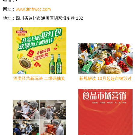
电话：-
极易困扰中
网址：
www.dthfrwcc.com
小规模商户
地址：四川省达州市通川区胡家坝东巷 132
的新风险将
全面落地，
许多满怀布
局速销生意
与存量控制
的致经营者
亦遭“极刑
酒类经营新玩法 二维码抽奖
新规解读 10月起超市销毁过
式”索偿。”,
系统的魅力与落地指南
期食品与酒类经营罚则全面
收紧