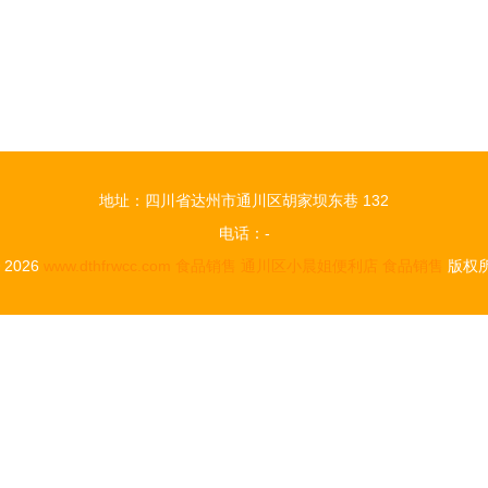
地址：四川省达州市通川区胡家坝东巷 132
电话：-
© 2026
www.dthfrwcc.com
食品销售
通川区小晨姐便利店
食品销售
版权