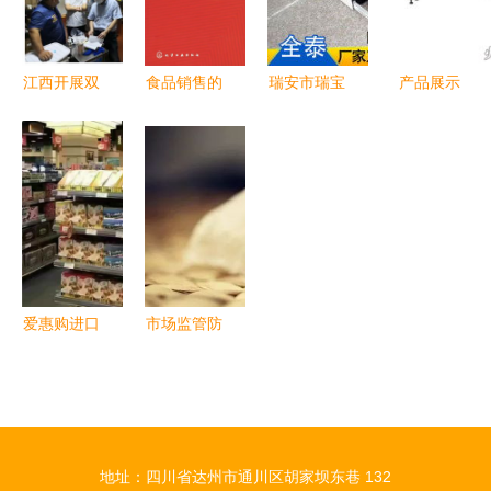
收紧
检查
江西开展双
食品销售的
瑞安市瑞宝
产品展示
类食品专项
艺术 从
机械电器厂
东台市朝阳
督查 聚焦
《食品市场
真空充气包
食品机械厂
汉堡与酒类
营销》看消
装机助力酒
经营安全
费者心理与
类经营创新
渠道策略
升级
爱惠购进口
市场监管防
食品连锁加
线再升级
盟 掘金消
分装食品标
费升级新蓝
新规与酒类
海，开启品
经营者亟需
地址：四川省达州市通川区胡家坝东巷 132
质食品赢利
守住的底线