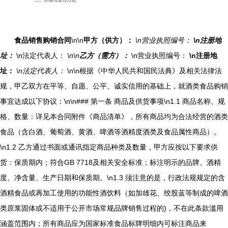
食品销售购销合同
\n\n
甲方（供方）：
\n营业执照编号：
\n注册地
址：
\n法定代表人：
\n\n
乙方（需方）：
\n营业执照编号：
\n注册地
址：
\n法定代表人：
\n\n根据《中华人民共和国民法典》及相关法律法
规，甲乙双方在平等、自愿、公平、诚实信用的基础上，就酒类食品购销
事宜达成以下协议：\n\n### 第一条 商品及供货事项\n1.1 商品名称、规
格、数量：详见本合同附件《商品清单》，所有商品均为合法经营的酒类
食品（含白酒、葡萄酒、黄酒、啤酒等酒精度酒类及食品属性商品）。
\n1.2 乙方通过书面或通讯指定商品种类及数量，甲方应按以下要求供
货：保质期内；符合GB 7718及相关安全标准；标注明示的品牌、酒精
度、净含量、生产日期和保质期。\n1.3 须注意的是，行政法规规定的含
酒精食品或再加工使用的功能性酒饮料（如加雄花、绞股蓝等制成的啤酒
类原浆固体或不适用于公开市场常规品牌销售过程的)，不在此条款滥用
涵盖范围内；所有商品应为国家标准食品标牌明细内可标注商品来