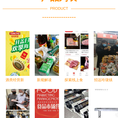
PRODUCT
----------------
酒类经营新
新规解读
探索线上食
招远玲珑镇
玩法 二维
10月起超市
品销售的多
春节前夕筑
码抽奖系统
销毁过期食
元方式
牢食品安全
的魅力与落
品与酒类经
防线，全域
地指南
营罚则全面
开展专项大