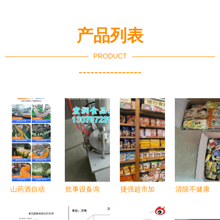
产品列表
PRODUCT
----------------
山药酒自动
炊事设备询
捷强超市加
清除不健康
加工设备介
价指南 如
盟及酒类经
食品，严查
绍 中意隆
何选择可靠
营费用详解
广州佛山过