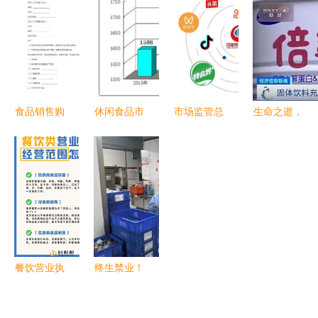
山药酒生产
厂家与供应
期食品问题
设备工艺成
商（以诸城
熟助力酒类
市宏润食品
经营
机械厂为
例）
食品销售购
休闲食品市
市场监管总
生命之逝，
销合同范例
场规模分析
局召开大型
安全之思
（酒类经
2020年行
食品销售连
——北海香
营）
业发展前
锁企业行政
港路泥头车
景、趋势及
指导会 筑
事故警示
与烟草制品
牢食品安全
的关联调查
防线
报告
餐饮营业执
终生禁业！
照经营范围
烟台出台最
怎么写才规
严食品安全