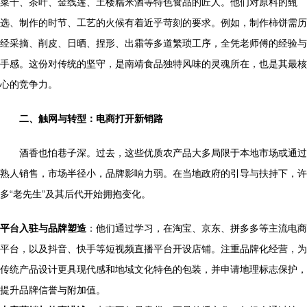
菜干、茶叶、金线莲、土楼糯米酒等特色食品的匠人。他们对原料的甄
选、制作的时节、工艺的火候有着近乎苛刻的要求。例如，制作柿饼需历
经采摘、削皮、日晒、捏形、出霜等多道繁琐工序，全凭老师傅的经验与
手感。这份对传统的坚守，是南靖食品独特风味的灵魂所在，也是其最核
心的竞争力。
二、触网与转型：电商打开新销路
酒香也怕巷子深。过去，这些优质农产品大多局限于本地市场或通过
熟人销售，市场半径小，品牌影响力弱。在当地政府的引导与扶持下，许
多“老先生”及其后代开始拥抱变化。
平台入驻与品牌塑造
：他们通过学习，在淘宝、京东、拼多多等主流电商
平台，以及抖音、快手等短视频直播平台开设店铺。注重品牌化经营，为
传统产品设计更具现代感和地域文化特色的包装，并申请地理标志保护，
提升品牌信誉与附加值。