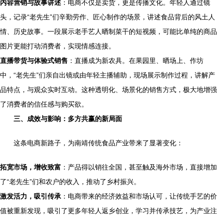
内容营销与故事讲述
：电商不仅是卖货，更是传播文化。年轻人通过镜
头，记录“老先生”们辛勤劳作、匠心制作的场景，讲述食品背后的风土人
情、历史故事。一段展示老手艺人晒制菜干的短视频，可能比单纯的商品
图片更能打动消费者，实现情感连接。
直播带货与体验式销售
：直播成为新农具。在果园里、晒场上、作坊
中，“老先生”们亲自出镜或由年轻主播辅助，现场展示制作过程，讲解产
品特点，与观众实时互动。这种透明化、场景化的销售方式，极大地增强
了消费者的信任感与购买欲。
三、成效与影响：多方共赢的新局面
这条电商新路子，为南靖传统食品产业带来了显著变化：
拓宽市场，增收致富
：产品得以销往全国，甚至触及海外市场，直接增加
了“老先生”们和农户的收入，推动了乡村振兴。
激发活力，吸引传承
：电商带来的经济效益和市场认可，让传统手艺的价
值被重新发现，吸引了更多年轻人返乡创业，学习并传承技艺，为产业注