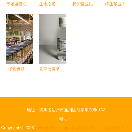
报告
市场监管总
生命之逝，
餐饮营业执
终生禁业！
局召开大型
安全之思
照经营范围
烟台出台最
食品销售连
——北海香
怎么写才规
严食品安全
锁企业行政
港路泥头车
范？热食类
标准，烟草
指导会 筑
事故警示
食品＋酒类
也被纳入监
牢食品安全
经营指南
管
防线
绿色斑马
北京德博莱
烟草制品与
化工·酒韵
打破固有视
风华 跨界
角
经营的艺术
与匠心
地址：四川省达州市通川区胡家坝东巷 132
电话：-
Copyright © 2026
www.dthfrwcc.com
食品销售
通川区小晨姐便利店
食