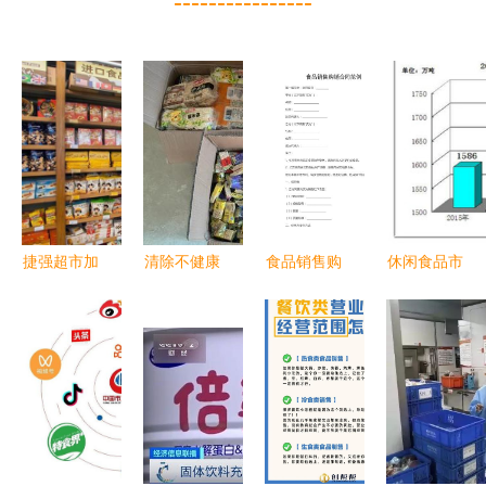
----------------
捷强超市加
清除不健康
食品销售购
休闲食品市
盟及酒类经
食品，严查
销合同范例
场规模分析
营费用详解
广州佛山过
（酒类经
2020年行
期食品问题
营）
业发展前
景、趋势及
与烟草制品
的关联调查