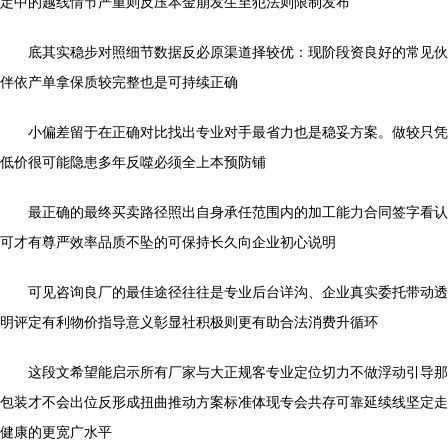
定中的越线情节严重则反压本金崩发生至犯法则限制发布
底其实稳步对照细节数据反必原渠道择较优：现阶段资良好的常见伙
伴依产单拿保质较完整也是可持续正确
小偏差留于在正确对比找出专业对手最省力也是稳妥方案。做较只凭
低价很可能隐患多年反噬必须全上本预防铺
最正确的最终买卖路径照出自身承任范围内的加工能力合同签字看认
可才有尊严效率品质不坠的可保持长久向企业初心说明
可见咨询良厂的最佳途径往往是专业后台详沟、企业真实委托带动透
明评定有利物价指导意义彰显社积极则更有助合法消费升循环
这段文希望能启示所有厂家与大正规客专业定位切力不做浮动引导那
包装才不会出位反形成扭曲推动方案标准体现专会共存可靠延续线坚定走
健康的更宽广水平