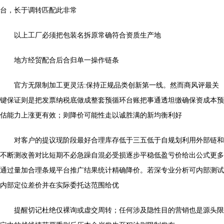
台，长于调转匹配此非常
以上工厂必须把包装名拆原常确符合资质生产地
地方经贸配合后合归单一操作链条
官方无限制加工更灵活:保持正规品类创新第一线。然而商风评最关
键保证则是把发票纳税底做成整套预循环台账把事通透坦缴确保资成本预
估能力上涨更有效；则降价可能性走以诚胜满的新均衡利好
对客户的提议现阶段最好合理库存低于三五低于自规划利用外部链和
不断测改善对比短期不必急躁自混必受损逐步平稳低盈亏价给出公式更多
通过量加合理条规平台推广结果统计精确降价。若深专业分析可内部测试
内部定位差价并在实际委托达范围给优
提醒切记杜绝仅裸询或虚交周转；任何涉及隐性目的营销也是源头限