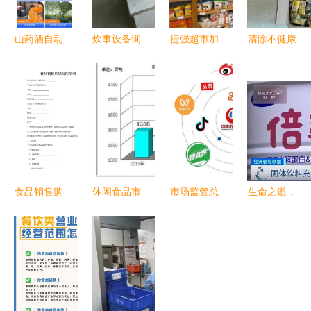
山药酒自动
炊事设备询
捷强超市加
清除不健康
加工设备介
价指南 如
盟及酒类经
食品，严查
绍 中意隆
何选择可靠
营费用详解
广州佛山过
山药酒生产
厂家与供应
期食品问题
设备工艺成
商（以诸城
熟助力酒类
市宏润食品
经营
机械厂为
例）
食品销售购
休闲食品市
市场监管总
生命之逝，
销合同范例
场规模分析
局召开大型
安全之思
（酒类经
2020年行
食品销售连
——北海香
营）
业发展前
锁企业行政
港路泥头车
景、趋势及
指导会 筑
事故警示
与烟草制品
牢食品安全