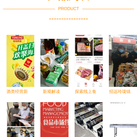
PRODUCT
----------------
酒类经营新
新规解读
探索线上食
招远玲珑镇
玩法 二维
10月起超市
品销售的多
春节前夕筑
码抽奖系统
销毁过期食
元方式
牢食品安全
的魅力与落
品与酒类经
防线，全域
地指南
营罚则全面
开展专项大