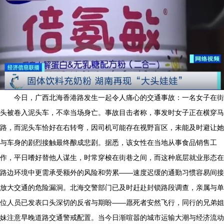
今日，广西北海香港路发生一起令人痛心的交通事故：一名女子在街
头被卷入泥头车，不幸当场身亡。事故目击者称，事发时女子正在横穿马
路，而泥头车恰好在右转弯，因司机可能存在视野盲区，未能及时避让她
与车身的剧烈接触最终酿成悲剧。据悉，该女性在当地从事食品销售工
作，平日嗜好替他人谋生，时常穿梭在街巷之间，而这种底层就业形态在
路边环境中更需承受额外的风险和劳累——速度迟缓的通勤习惯容易间接
放大交通的危险漏洞。北海交警部门已及时赶赴封锁路段调查，亲属与单
位人员已发表口头深切的反省与期盼——愿死者安然飞行，同行的兄弟姐
妹注意早晚道路交通警戒配置。当今日渐喧嚣的城市运输大潮与经济流动