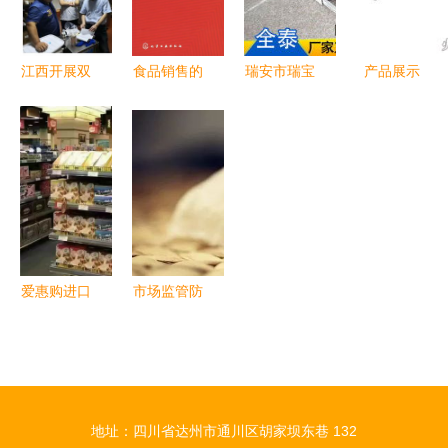
收紧
检查
江西开展双
食品销售的
瑞安市瑞宝
产品展示
类食品专项
艺术 从
机械电器厂
东台市朝阳
督查 聚焦
《食品市场
真空充气包
食品机械厂
汉堡与酒类
营销》看消
装机助力酒
经营安全
费者心理与
类经营创新
渠道策略
升级
爱惠购进口
市场监管防
食品连锁加
线再升级
盟 掘金消
分装食品标
费升级新蓝
新规与酒类
海，开启品
经营者亟需
地址：四川省达州市通川区胡家坝东巷 132
质食品赢利
守住的底线