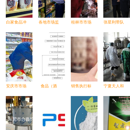
销全解析
篇章
白家食品冲
各地市场监
桂林市市场
张星利带队
刺深交所
管部门紧急
监督管理局
督查商贸流
IPO “红油
排摸 聚焦
发布食品安
通领域安全
面皮”年销4
母婴店与特
全抽检通告
生产 重点
亿引关注，
医食品生产
多家米粉
检查烟草制
或抢先今麦
企业，筑牢
店、猪肉摊
品仓储销售
郎登陆资本
特殊食品销
位及酒类经
环节
市场
售安全防线
营户检出不
安庆市市场
食品（酒
销售执行标
宁夏天人和
合格产品
监督管理局
类）代理销
准过期食品
从地方特色
发布抽检通
售合同
的处罚规定
到中国豆制
告 部分食
与风险防范
品样板工厂
品及烟草制
的跨越
品不合格