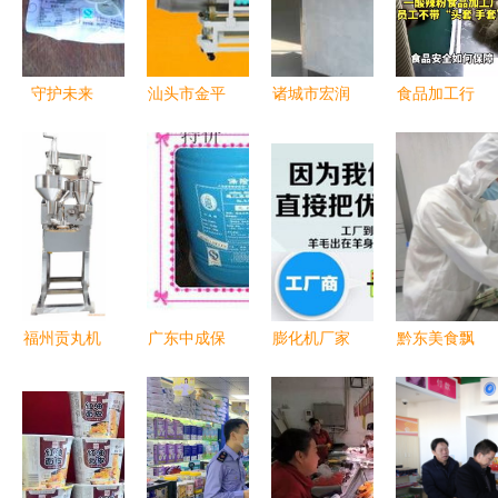
守护未来
汕头市金平
诸城市宏润
食品加工行
为孩子选择
区潮岐食品
食品机械厂
业卫生隐患
健康食品，
机械厂 为
专业供应高
员工违规操
远离烟草危
烟草制品行
品质烟草制
作如何影响
害
业提供专业
品机械
食品安全
化机械设备
解决方案
福州贡丸机
广东中成保
膨化机厂家
黔东美食飘
采购指南
险粉 助力
直销 开启
香远 铜仁
鑫博食品机
食品销售安
多用途食品
食品销售助
械专卖、批
全的专业保
膨化与休闲
推绿色经济
发与厂家直
障
食品销售新
发展