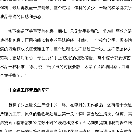
馅料，最后再覆盖一层糯米。整个过程，馅料的多少、米粒的松紧都关乎
成品最终的口感和形态。
接下来是至关重要的包裹与捆扎。只见她手指翻飞，将粽叶严丝合缝
地折叠包裹，再用棉线以特定的手法缠绕、打结。一个棱角分明、紧实饱
满的四角粽或长粽便诞生了，整个过程往往不超过三十秒。这不仅是体力
劳动，更是对耐心、专注力和手上‘感觉’的极致考验。‘每个粽子都要像艺
术品一样标准，’李月说，‘松了煮的时候会散，太紧了又影响口感，力道
全在手指间。’
十余道工序背后的坚守
包粽子只是漫长生产链中的一环。在李月的工作前后，还有着十余道
严谨的工序。原料的验收与处理是第一关：粽叶需要经过清洗、修剪、高
温烫煮；糯米需要经过数小时的浸泡和控水；五花肉要提前用秘制酱料腌
制入味。包好的生粽会被迅速送入现代化的蒸煮线，在恒温恒压下完成烹