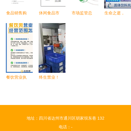
经营
机械厂为
例）
食品销售购
休闲食品市
市场监管总
生命之逝，
销合同范例
场规模分析
局召开大型
安全之思
（酒类经
2020年行
食品销售连
——北海香
营）
业发展前
锁企业行政
港路泥头车
景、趋势及
指导会 筑
事故警示
与烟草制品
牢食品安全
的关联调查
防线
报告
餐饮营业执
终生禁业！
照经营范围
烟台出台最
怎么写才规
严食品安全
范？热食类
标准，烟草
食品＋酒类
也被纳入监
地址：四川省达州市通川区胡家坝东巷 132
经营指南
管
电话：-