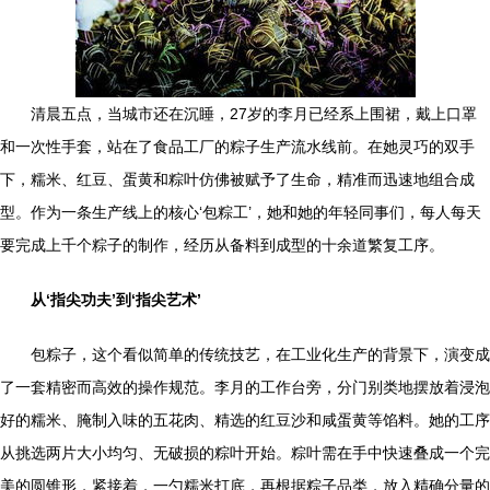
清晨五点，当城市还在沉睡，27岁的李月已经系上围裙，戴上口罩
和一次性手套，站在了食品工厂的粽子生产流水线前。在她灵巧的双手
下，糯米、红豆、蛋黄和粽叶仿佛被赋予了生命，精准而迅速地组合成
型。作为一条生产线上的核心‘包粽工’，她和她的年轻同事们，每人每天
要完成上千个粽子的制作，经历从备料到成型的十余道繁复工序。
从‘指尖功夫’到‘指尖艺术’
包粽子，这个看似简单的传统技艺，在工业化生产的背景下，演变成
了一套精密而高效的操作规范。李月的工作台旁，分门别类地摆放着浸泡
好的糯米、腌制入味的五花肉、精选的红豆沙和咸蛋黄等馅料。她的工序
从挑选两片大小均匀、无破损的粽叶开始。粽叶需在手中快速叠成一个完
美的圆锥形，紧接着，一勺糯米打底，再根据粽子品类，放入精确分量的