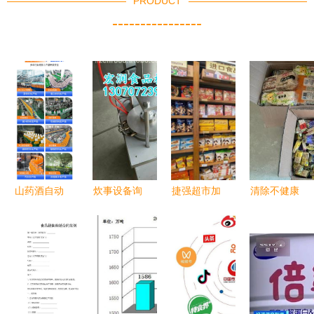
PRODUCT
----------------
山药酒自动
炊事设备询
捷强超市加
清除不健康
加工设备介
价指南 如
盟及酒类经
食品，严查
绍 中意隆
何选择可靠
营费用详解
广州佛山过
山药酒生产
厂家与供应
期食品问题
设备工艺成
商（以诸城
熟助力酒类
市宏润食品